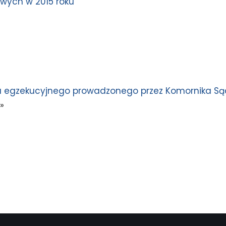
wych w 2015 roku
a egzekucyjnego prowadzonego przez Komornika S
»