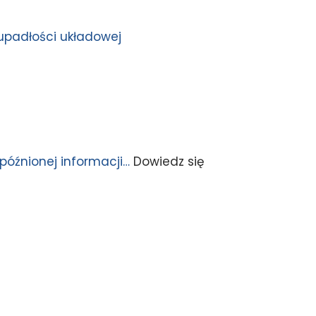
upadłości układowej
opóźnionej informacji…
Dowiedz się