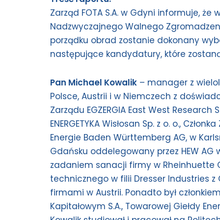
Zarząd FOTA S.A. w Gdyni informuje, że 
Nadzwyczajnego Walnego Zgromadzenia
porządku obrad zostanie dokonany wybó
następujące kandydatury, które zosta
Pan Michael Kowalik
– manager z wielo
Polsce, Austrii i w Niemczech z doświad
Zarządu EGZERGIA East West Research Sp.
ENERGETYKA Wisłosan Sp. z o. o., Człon
Energie Baden Württemberg AG, w Karlsr
Gdańsku oddelegowany przez HEW AG w
zadaniem sanacji firmy w Rheinhuette 
technicznego w filii Dresser Industries
firmami w Austrii. Ponadto był członki
Kapitałowym S.A., Towarowej Giełdy Energi