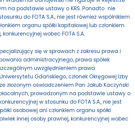
 Waldemar Dunajewski nie figuruje w Rejestrze
ym na podstawie ustawy o KRS. Ponadto nie
tosunku do FOTA S.A., nie jest również wspólnikiem
członkiem organu spółki kapitałowej lub członkiem
j, konkurencyjnej wobec FOTA S.A.
pecjalizujący się w sprawach z zakresu prawa i
powania administracyjnego, prawa spółek
szczególnym uwzględnieniem prawa
Uniwersytetu Gdańskiego, członek Okręgowej Izby
ze złożonym oświadczeniem Pan Jakub Kaczyński
ewypłacalnych, prowadzonym na podstawie ustawy o
onkurencyjnej w stosunku do FOTA S.A., nie jest
spółki osobowej ani członkiem organu spółki
kolwiek innej osoby prawnej, konkurencyjnej wobec