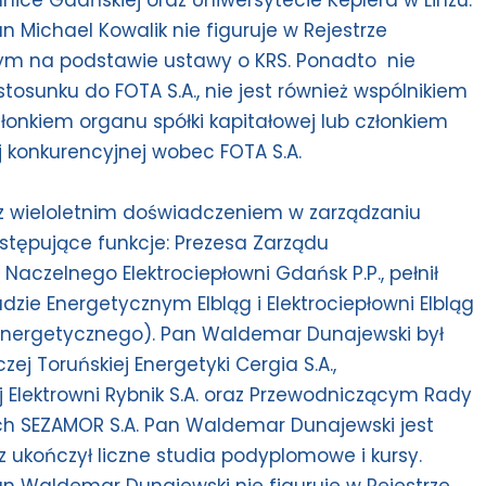
hnice Gdańskiej oraz Uniwersytecie Keplera w Linzu.
Michael Kowalik nie figuruje w Rejestrze
ym na podstawie ustawy o KRS. Ponadto nie
tosunku do FOTA S.A., nie jest również wspólnikiem
członkiem organu spółki kapitałowej lub członkiem
j konkurencyjnej wobec FOTA S.A.
 wieloletnim doświadczeniem w zarządzaniu
astępujące funkcje: Prezesa Zarządu
 Naczelnego Elektrociepłowni Gdańsk P.P., pełnił
dzie Energetycznym Elbląg i Elektrociepłowni Elbląg
nergetycznego). Pan Waldemar Dunajewski był
 Toruńskiej Energetyki Cergia S.A.,
lektrowni Rybnik S.A. oraz Przewodniczącym Rady
h SEZAMOR S.A. Pan Waldemar Dunajewski jest
 ukończył liczne studia podyplomowe i kursy.