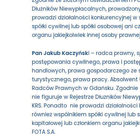
Zgodnie ze złożonym oświadczeniem Pan
Dłużników Niewypłacalnych, prowadzon
prowadzi działalności konkurencyjnej w s
spółki cywilnej lub spółki osobowej ani 
organu jakiejkolwiek innej osoby prawne
Pan Jakub Kaczyńsk
i – radca prawny, s
postępowania cywilnego, prawa i postę
handlowych, prawa gospodarczego ze 
turystycznego, prawa pracy. Absolwent 
Radców Prawnych w Gdańsku. Zgodnie 
nie figuruje w Rejestrze Dłużników Ni
KRS. Ponadto nie prowadzi działalności k
również wspólnikiem spółki cywilnej lub 
kapitałowej lub członkiem organu jakiej
FOTA S.A.