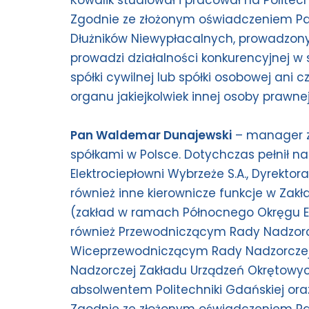
Kowalik studiował i pracował na Politec
Zgodnie ze złożonym oświadczeniem Pan 
Dłużników Niewypłacalnych, prowadzon
prowadzi działalności konkurencyjnej w s
spółki cywilnej lub spółki osobowej ani 
organu jakiejkolwiek innej osoby prawne
Pan Waldemar Dunajewski
– manager z
spółkami w Polsce. Dotychczas pełnił n
Elektrociepłowni Wybrzeże S.A., Dyrektora
również inne kierownicze funkcje w Zakła
(zakład w ramach Północnego Okręgu E
również Przewodniczącym Rady Nadzorczej
Wiceprzewodniczącym Rady Nadzorczej E
Nadzorczej Zakładu Urządzeń Okrętowyc
absolwentem Politechniki Gdańskiej oraz