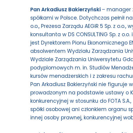
Pan Arkadiusz Bakierzyński
– manager z
spółkami w Polsce. Dotychczas pełnił na
o.o., Prezesa Zarządu AEGiR 5 Sp. z o.o
konsultanta w DS CONSULTING Sp. z o.o. 
jest Dyrektorem Pionu Ekonomicznego ENE
absolwentem Wydziału Zarządzania Uni
Wydziale Zarządzania Uniwersytetu Gda
podyplomowych m. in. Studiów Menadżers
kursów menadżerskich i z zakresu rach
Pan Arkadiusz Bakierzyński nie figuruje 
prowadzonym na podstawie ustawy o KR
konkurencyjnej w stosunku do FOTA S.A., 
spółki osobowej ani członkiem organu spó
innej osoby prawnej, konkurencyjnej wob