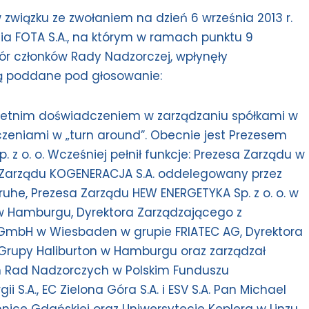
w związku ze zwołaniem na dzień 6 września 2013 r.
 FOTA S.A., na którym w ramach punktu 9
r członków Rady Nadzorczej, wpłynęły
ną poddane pod głosowanie:
letnim doświadczeniem w zarządzaniu spółkami w
czeniami w „turn around”. Obecnie jest Prezesem
 z o. o. Wcześniej pełnił funkcje: Prezesa Zarządu w
ka Zarządu KOGENERACJA S.A. oddelegowany przez
uhe, Prezesa Zarządu HEW ENERGETYKA Sp. z o. o. w
 Hamburgu, Dyrektora Zarządzającego z
GmbH w Wiesbaden w grupie FRIATEC AG, Dyrektora
 z Grupy Haliburton w Hamburgu oraz zarządzał
em Rad Nadzorczych w Polskim Funduszu
i S.A., EC Zielona Góra S.A. i ESV S.A. Pan Michael