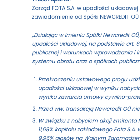
Zarząd FOTA S.A. w upadłości układowej (
zawiadomienie od Spółki NEWCREDIT OÜ z s
„Działając w imieniu Spółki Newcredit OÜ,
upadłości układowej, na podstawie art. 69
publicznej i warunkach wprowadzania i
systemu obrotu oraz o spółkach public
Przekroczeniu ustawowego progu udziału
upadłości układowej w wyniku nabycia 1
wyniku zawarcia umowy cywilno-praw
Przed ww. transakcją Newcredit OÜ nie 
W związku z nabyciem akcji Emitenta Ne
11,68% kapitału zakładowego Fota S.A.
9,96% głosów na Walnym Zgromadzeni