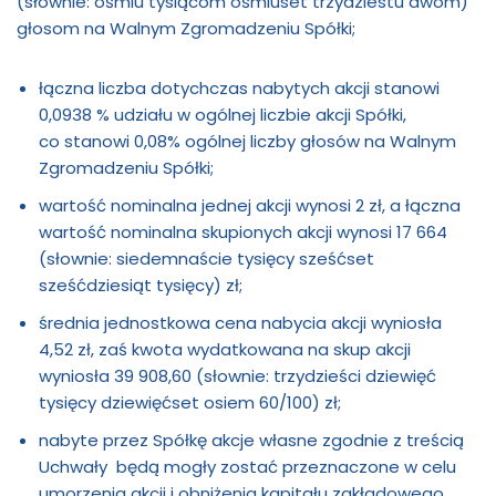
(słownie: ośmiu tysiącom ośmiuset trzydziestu dwóm)
głosom na Walnym Zgromadzeniu Spółki;
łączna liczba dotychczas nabytych akcji stanowi
0,0938 % udziału w ogólnej liczbie akcji Spółki,
co stanowi 0,08% ogólnej liczby głosów na Walnym
Zgromadzeniu Spółki;
wartość nominalna jednej akcji wynosi 2 zł, a łączna
wartość nominalna skupionych akcji wynosi 17 664
(słownie: siedemnaście tysięcy sześćset
sześćdziesiąt tysięcy) zł;
średnia jednostkowa cena nabycia akcji wyniosła
4,52 zł, zaś kwota wydatkowana na skup akcji
wyniosła 39 908,60 (słownie: trzydzieści dziewięć
tysięcy dziewięćset osiem 60/100) zł;
nabyte przez Spółkę akcje własne zgodnie z treścią
Uchwały będą mogły zostać przeznaczone w celu
umorzenia akcji i obniżenia kapitału zakładowego